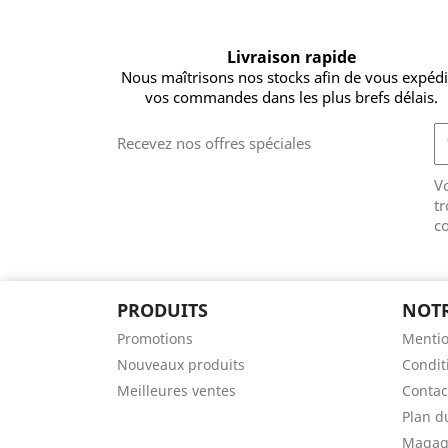
Livraison rapide
Nous maîtrisons nos stocks afin de vous expéd
vos commandes dans les plus brefs délais.
Recevez nos offres spéciales
V
tr
co
PRODUITS
NOTR
Promotions
Mentio
Nouveaux produits
Condit
Meilleures ventes
Contac
Plan d
Magag