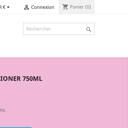
shopping_cart


Panier
(0)
R €
Connexion

IONER 750ML
0ML