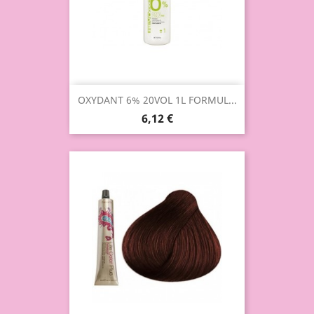
OXYDANT 6% 20VOL 1L FORMUL...
6,12 €