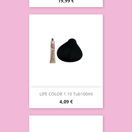
19,99 €
LIFE COLOR 1.10 Tub100ml
4,09 €