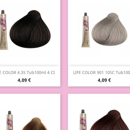
Aperçu rapide
Aperçu rapide


E COLOR 4.35 Tub100ml 4 CI
LIFE COLOR 901 10SC Tub10
4,09 €
4,09 €