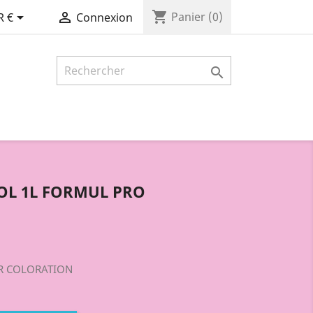
shopping_cart


Panier
(0)
R €
Connexion

OL 1L FORMUL PRO
R COLORATION