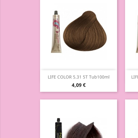
Aperçu rapide

LIFE COLOR 5.31 5T Tub100ml
LIF
4,09 €