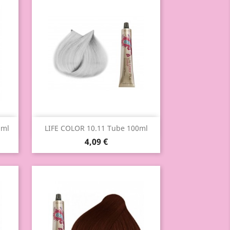
Aperçu rapide

0ml
LIFE COLOR 10.11 Tube 100ml
4,09 €