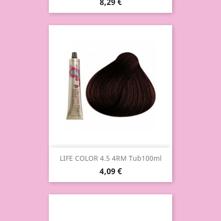
8,29 €
LIFE COLOR 4.5 4RM Tub100ml
4,09 €