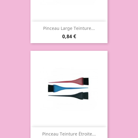
Pinceau Large Teinture...
0,84 €
Pinceau Teinture Étroite...