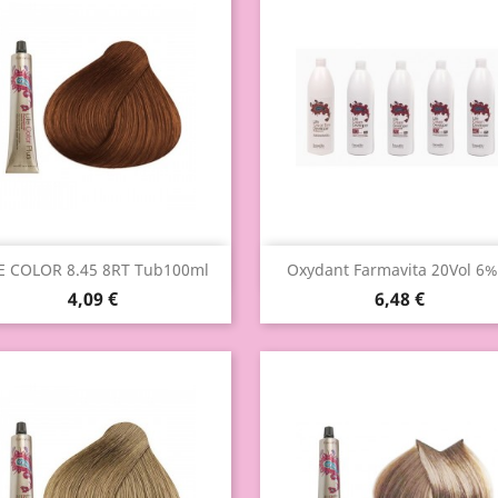
Aperçu rapide
Aperçu rapide


FE COLOR 8.45 8RT Tub100ml
Oxydant Farmavita 20Vol 6%.
4,09 €
6,48 €