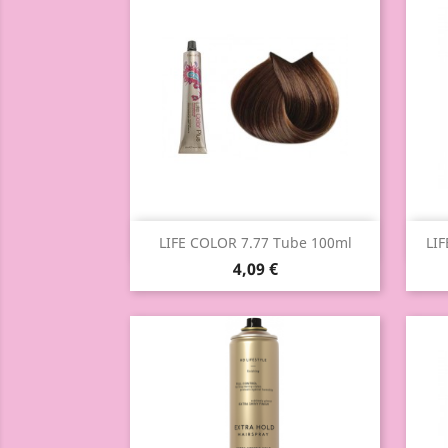
Aperçu rapide

LIFE COLOR 7.77 Tube 100ml
LI
4,09 €