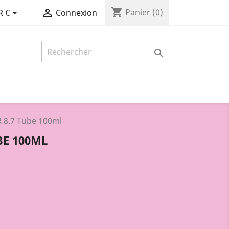
shopping_cart


Panier
(0)
R €
Connexion

 8.7 Tube 100ml
BE 100ML