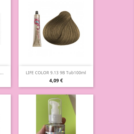
Aperçu rapide

..
LIFE COLOR 9.13 9B Tub100ml
4,09 €