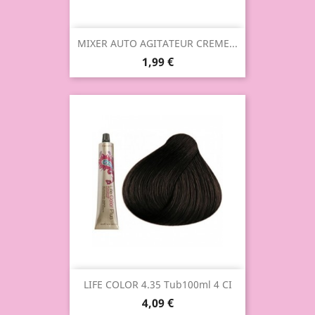
MIXER AUTO AGITATEUR CREME...
1,99 €
LIFE COLOR 4.35 Tub100ml 4 CI
4,09 €