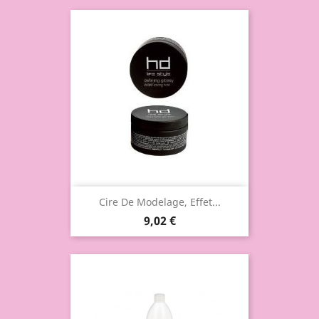
Cire De Modelage, Effet...
9,02 €