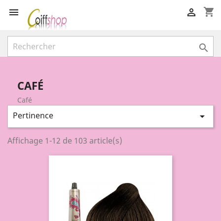
shopping_cart



CAFÉ
Café
Pertinence

Affichage 1-12 de 103 article(s)