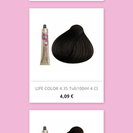
LIFE COLOR 4.35 Tub100ml 4 CI
4,09 €