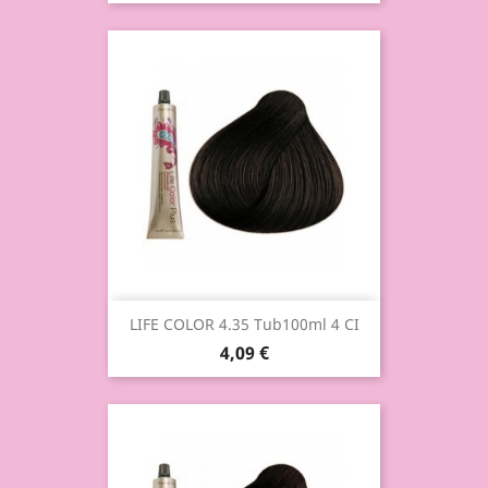
LIFE COLOR 4.35 Tub100ml 4 CI
4,09 €